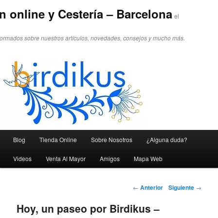
n online y Cestería – Barcelona
el
formados sobre nuestros artículos, novedades, consejos y mucho más.
Menú principal
Blog
Tienda Online
Sobre Nosotros
¿Alguna duda?
Ir al contenido principal
Ir al contenido secundario
Videos
Venta Al Mayor
Amigos
Mapa Web
Navegador de artículos
←
Anterior
Siguiente
→
Hoy, un paseo por Birdikus –