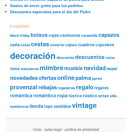
Gastos de envío gratis para tus pedidos
Descuentos especiales para el día del Padre
ETIQUETAS
capazos
bolsos
cajas
camisetas
black friday
canastilla
cestas
caña
cuadros
cupcakes
cesta
cestería
cojines
decoración
descuentos
descuento
faldas
mimbre
navidad
mueble
lotes
nepal
maceteros
online
novedades
ofertas
palma
pared
provenzal
regalo
rebajas
regalos
regaderas
romántica
romántico
ropa
rústico
rústica
setas
silla
vintage
tienda
vestidos
tops
sombreros
inicio
-
aviso legal
-
política de privacidad