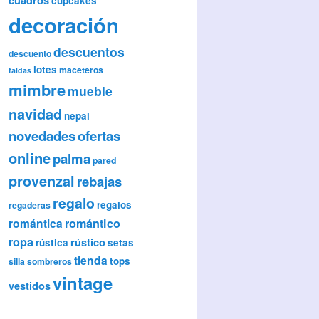
cupcakes
decoración
descuentos
descuento
lotes
maceteros
faldas
mimbre
mueble
navidad
nepal
novedades
ofertas
online
palma
pared
provenzal
rebajas
regalo
regalos
regaderas
romántica
romántico
ropa
rústico
rústica
setas
tienda
tops
silla
sombreros
vintage
vestidos