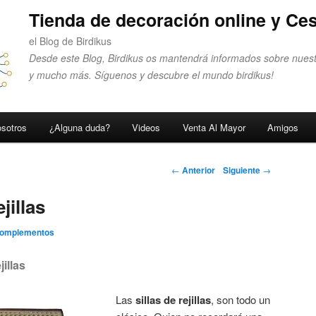
Tienda de decoración online y Ces
el Blog de Birdikus
Desde este Blog, Birdikus os mantendrá informados sobre nuest
y mucho más. Síguenos y descubre el mundo birdikus!
sotros
¿Alguna duda?
Videos
Venta Al Mayor
Amigos
Navegador de
←
Anterior
Siguiente
→
artículos
jillas
Complementos
illas
Las
sillas de rejillas
, son todo un