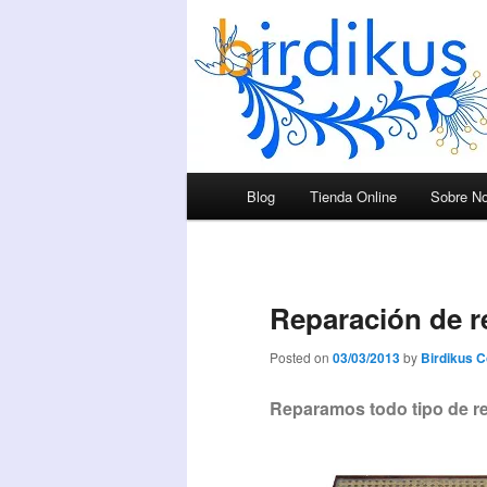
Menú principal
Blog
Tienda Online
Sobre No
Ir al contenido principal
Ir al contenido secundario
Reparación de re
Posted on
03/03/2013
by
Birdikus 
Reparamos todo tipo de rej