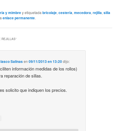
ría y mimbre
y etiquetada
bricolaje
,
cestería
,
mecedora
,
rejilla
,
silla
da
enlace permanente
.
 REJILLAS
”
Blasco Salinas
en
09/11/2013 en 13:20
dijo:
iliten información medidas de los rollos)
ara reparación de sillas.
es solicito que indiquen los precios.