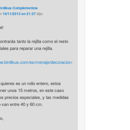
irdikus Complementos
en
10/11/2013 en 21:37
dijo:
é!
ntrarás tanto la rejilla como el resto
ales para reparar una rejilla.
ww.birdikus.com/es/menaje/decoracion-
 quieres es un rollo entero, estos
ener unos 15 metros, en este caso
s precios especiales, y las medidas
 van entre 40 y 60 cm.
o,