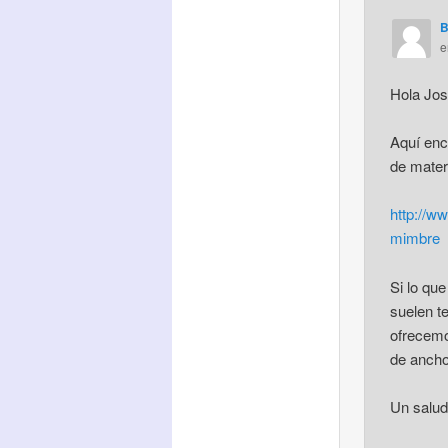
B
Hola Jos
Aquí enco
de materi
http://w
mimbre
Si lo que
suelen t
ofrecemo
de ancho
Un salud